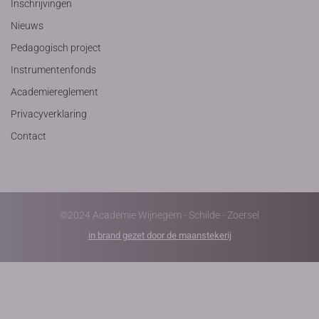
Inschrijvingen
Nieuws
Pedagogisch project
Instrumentenfonds
Academiereglement
Privacyverklaring
Contact
©2024 Academie Wijnegem - Schilde - Zoersel
in brand gezet door de maanstekerij