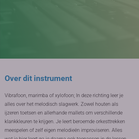
Over dit instrument
Vibrafoon, marimba of xylofoon; In deze richting leer je
alles over het melodisch slagwerk. Zowel houten als
ijzeren toetsen en allerhande mallets om verschillende
klankkleuren te krijgen. Je leert beroemde orkesttrekken
meespelen of zelf eigen melodieën improviseren. Alles
wat je hier leert ga je daarna ook toepassen in de lessen