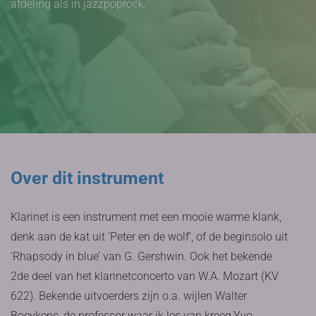
afdeling als in jazzpoprock.
Over dit instrument
Klarinet is een instrument met een mooie warme klank,
denk aan de kat uit ‘Peter en de wolf’, of de beginsolo uit
‘Rhapsody in blue’ van G. Gershwin. Ook het bekende
2de deel van het klarinetconcerto van W.A. Mozart (KV
622). Bekende uitvoerders zijn o.a. wijlen Walter
Boeykens, de professor waar ik les van kreeg,Yvo