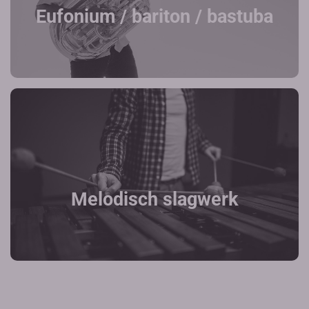
Eufonium / bariton / bastuba
Melodisch slagwerk