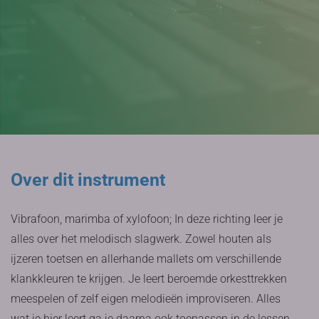
Over dit instrument
Vibrafoon, marimba of xylofoon; In deze richting leer je
alles over het melodisch slagwerk. Zowel houten als
ijzeren toetsen en allerhande mallets om verschillende
klankkleuren te krijgen. Je leert beroemde orkesttrekken
meespelen of zelf eigen melodieën improviseren. Alles
wat je hier leert ga je daarna ook toepassen in de lessen