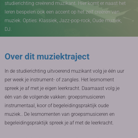
studierichting creërend muzikant. Hier komt er naast het
leren bespelen ook een accent op het zelf creëren van
muziek. Opties: Klassiek, Jazz-pop-rock, Oude muziek,
DJ.
Over dit muziektraject
In de studierichting uitvoerend muzikant volg je één uur
per week je instrument- of zangles. Het lesmoment
spreek je af met je eigen leerkracht. Daarnaast volg je
één van de volgende vakken: groepsmusiceren
instrumentaal, koor of begeleidingspraktijk oude
muziek.. De lesmomenten van groepsmusiceren en
begeleidingspraktijk spreek je af met de leerkracht.