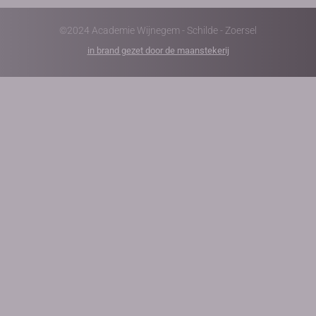
©2024 Academie Wijnegem - Schilde - Zoersel
in brand gezet door de maanstekerij