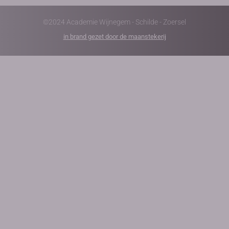
©2024 Academie Wijnegem - Schilde - Zoersel
in brand gezet door de maanstekerij