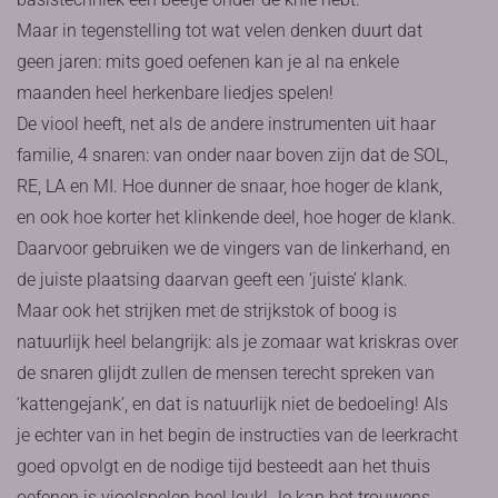
Maar in tegenstelling tot wat velen denken duurt dat
geen jaren: mits goed oefenen kan je al na enkele
maanden heel herkenbare liedjes spelen!
De viool heeft, net als de andere instrumenten uit haar
familie, 4 snaren: van onder naar boven zijn dat de SOL,
RE, LA en MI. Hoe dunner de snaar, hoe hoger de klank,
en ook hoe korter het klinkende deel, hoe hoger de klank.
Daarvoor gebruiken we de vingers van de linkerhand, en
de juiste plaatsing daarvan geeft een ‘juiste’ klank.
Maar ook het strijken met de strijkstok of boog is
natuurlijk heel belangrijk: als je zomaar wat kriskras over
de snaren glijdt zullen de mensen terecht spreken van
‘kattengejank’, en dat is natuurlijk niet de bedoeling! Als
je echter van in het begin de instructies van de leerkracht
goed opvolgt en de nodige tijd besteedt aan het thuis
oefenen is vioolspelen heel leuk! Je kan het trouwens