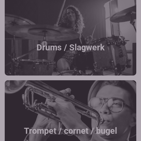
Drums / Slagwerk
Trompet / cornet / bugel