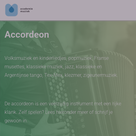
Accordeon
Volksmuziek en kinderliedjes, popmuziek, Franse
musettes, klassieke muziek, jazz, klassieke en
Argentijnse tango, Tex-Mex, klezmer, zigeunermuziek.
De accordeon is een veelzijdig instrument met een rijke
klank. Zelf spelen? Lees hieronder meer of schrijf je
gewoon in.