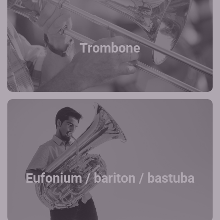
Trombone
Eufonium / bariton / bastuba