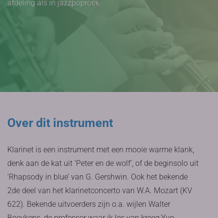
afdeling als in jazzpoprock.
Over dit instrument
Klarinet is een instrument met een mooie warme klank,
denk aan de kat uit ‘Peter en de wolf’, of de beginsolo uit
‘Rhapsody in blue’ van G. Gershwin. Ook het bekende
2de deel van het klarinetconcerto van W.A. Mozart (KV
622). Bekende uitvoerders zijn o.a. wijlen Walter
Boeykens, de professor waar ik les van kreeg,Yvo