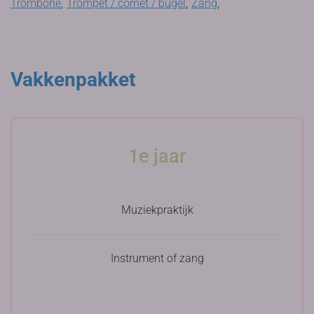
Trombone
,
Trompet / cornet / bugel
,
Zang
,
Vakkenpakket
1e jaar
Muziekpraktijk
Instrument of zang