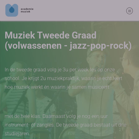
Muziek Tweede Graad
(volwassenen - jazz-pop-rock)
In de tweede graad volg je 3u per week les op onze
school. Je krijgt 2u muziekpraktijk, waarin je echt leert
hoe muziek werkt én waarin je samen musiceert
met de hele klas. Daarnaast volg je nog een uur
instrument- of zangles. De tweede graad bestaat uit drie
studiejaren.