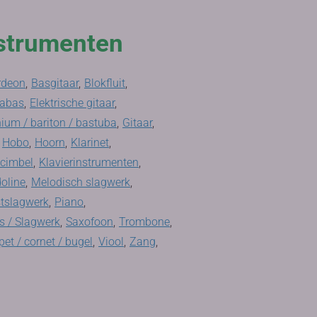
strumenten
rdeon
,
Basgitaar
,
Blokfluit
,
rabas
,
Elektrische gitaar
,
ium / bariton / bastuba
,
Gitaar
,
Hobo
,
Hoorn
,
Klarinet
,
ecimbel
,
Klavierinstrumenten
,
oline
,
Melodisch slagwerk
,
tslagwerk
,
Piano
,
 / Slagwerk
,
Saxofoon
,
Trombone
,
et / cornet / bugel
,
Viool
,
Zang
,