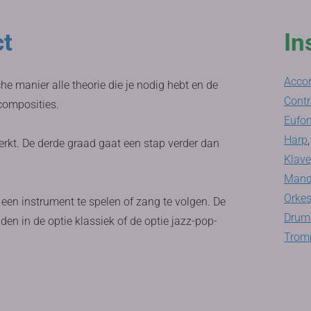
ct
In
Acco
che manier alle theorie die je nodig hebt en de
Cont
 composities.
Eufon
Harp
,
rkt. De derde graad gaat een stap verder dan
Klav
Mand
Orkes
 een instrument te spelen of zang te volgen. De
Drums
den in de optie klassiek of de optie jazz-pop-
Tromp