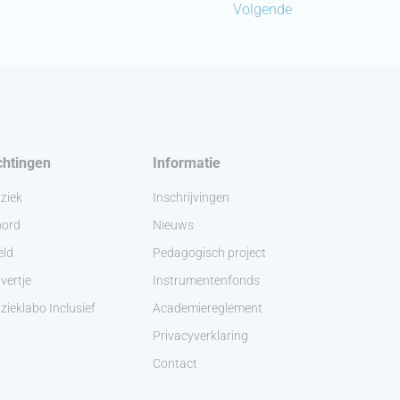
Volgende
chtingen
Informatie
ziek
Inschrijvingen
ord
Nieuws
eld
Pedagogisch project
vertje
Instrumentenfonds
ieklabo Inclusief
Academiereglement
Privacyverklaring
Contact