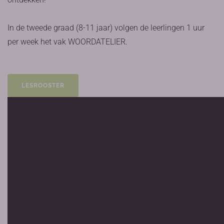
In de tweede graad (8-11 jaar) volgen de leerlingen 1 uur
per week het vak WOORDATELIER.
LESROOSTER