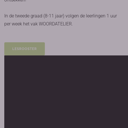
In de tweede graad (8-11 jaar) volgen de leerlingen 1 uur
per week het vak WOORDATELIER.
LESROOSTER