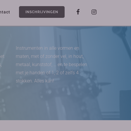
ntact
INSCHRIJVINGEN
Instrumenten in alle vormen en
het
maten, met of zonder vel, in hout,
,
metaal, kunststof, … en te bespelen
met je handen of 1, 2 of zelfs 4
stokken. Alles kan!