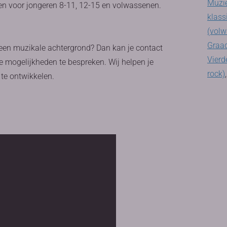
Muzie
en voor jongeren 8-11, 12-15 en volwassenen.
klass
(volw
Graad
 een muzikale achtergrond? Dan kan je contact
Vierd
 mogelijkheden te bespreken. Wij helpen je
rock)
te ontwikkelen.