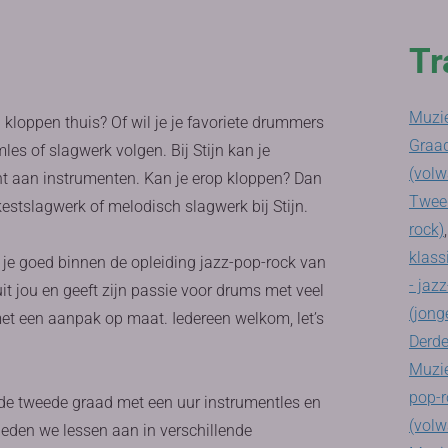
Tr
Muzie
 en kloppen thuis? Of wil je je favoriete drummers
Graad
es of slagwerk volgen. Bij Stijn kan je
(volw
nt aan instrumenten. Kan je erop kloppen? Dan
Tweed
rkestslagwerk of melodisch slagwerk bij Stijn.
rock)
klass
t je goed binnen de opleiding jazz-pop-rock van
- jaz
t jou en geeft zijn passie voor drums met veel
(jong
met een aanpak op maat. Iedereen welkom, let’s
Derde
Muzie
pop-r
n de tweede graad met een uur instrumentles en
(volw
ieden we lessen aan in verschillende