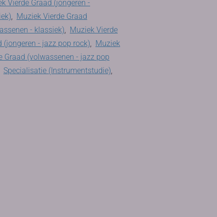
k Vierde Graad (jongeren -
iek)
,
Muziek Vierde Graad
assenen - klassiek)
,
Muziek Vierde
 (jongeren - jazz pop rock)
,
Muziek
e Graad (volwassenen - jazz pop
,
Specialisatie (Instrumentstudie)
,