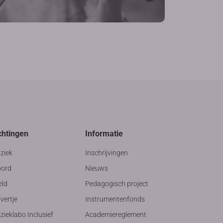
chtingen
Informatie
ziek
Inschrijvingen
ord
Nieuws
eld
Pedagogisch project
vertje
Instrumentenfonds
ieklabo Inclusief
Academiereglement