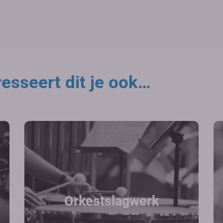
esseert dit je ook…
Orkestslagwerk