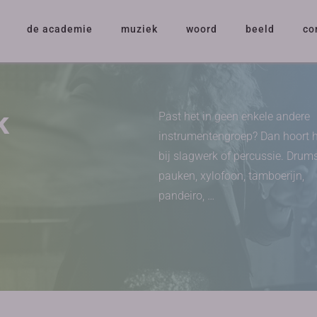
de academie
muziek
woord
beeld
co
k
Past het in geen enkele andere
instrumentengroep? Dan hoort 
bij slagwerk of percussie. Drums
pauken, xylofoon, tamboerijn,
pandeiro, …